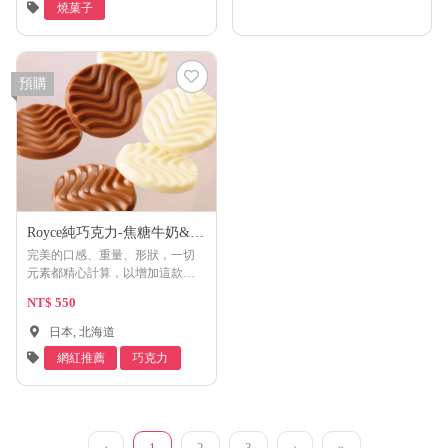
燒菓子
預購
Royce純巧克力-焦糖牛奶&牛
奶
完美的口感、重量、形狀，一切
元素都精心計算，以增加這款誘
人巧克力的香氣和味道。焦糖牛
NT$ 550
奶風味的巧克力[可可含量42%]，
和牛奶風味的巧克力[可可含量
日本, 北海道
37%]，隨時滿足你對甜食的貪
網紅推薦
巧克力
響。