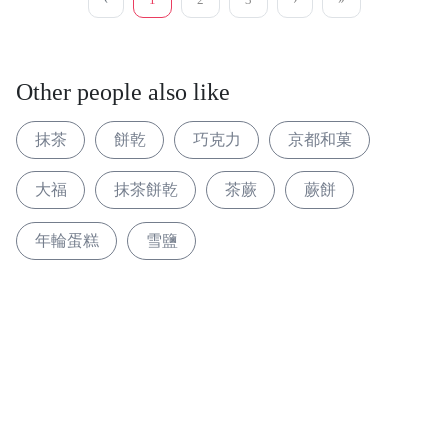
‹
1
2
3
›
»
Other people also like
抹茶
餅乾
巧克力
京都和菓
大福
抹茶餅乾
茶蕨
蕨餅
年輪蛋糕
雪鹽