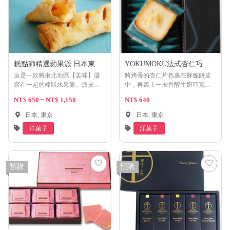
糕點師精選蘋果派 日本東北
YOKUMOKU法式杏仁巧克
地區風味
力薄餅
這是一款將東北地區【美味】凝
將烤香的杏仁片包裹在酥脆餅皮
聚在一起的棒狀水果派。派皮和
中，再裹上一層香醇牛奶巧克
水果部分使用了東北六個縣的特
力。獨特折疊的造型，口感層次
NT$ 650 ~ NT$ 1,150
NT$ 640
產：【青森縣產蘋果】糖漿浸
豐富，是秋冬限定的美味享受。
泡，【福島縣產白桃】糖漿浸
日本, 東京
日本, 東京
泡，【宮城縣產草莓】半乾，
洋菓子
洋菓子
【山形縣產櫻桃】洋酒浸泡。派
皮部分則使用了【秋田縣產米】
「秋田小町」米粉，以及用【岩
手縣產牛奶】製作的煉乳。～更
預購
預購
美味的食用方法～將糕點從袋中
取出，輕微加熱於烤麵包機中，
酥脆的派皮口感會恢復，接近現
烤的美味。