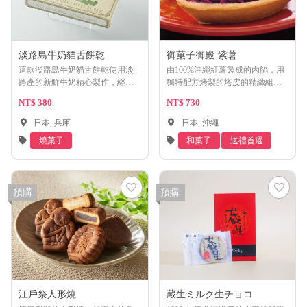
淡路島牛奶貓舌餅乾
御菓子御殿-紫薯
這款淡路島牛奶貓舌餅乾使用淡
由100%沖繩紅薯製成的內餡，用
路產的新鮮牛奶精心製作，經過
獨特配方烤製的塔皮的精緻組
輕烤後，餅乾薄片酥脆又不失柔
合。為了最大限度地發揮紅薯的
NT$ 380
NT$ 730
軟口感。香濃的牛奶風味在口中
原始味道，沒有使用任何防腐劑
緩緩綻放，夾層中添加了絲滑的
或著色劑。
日本, 兵庫
日本, 沖繩
白巧克力，為整體口感增添了豐
燒菓子
和菓子
送禮首選
富的層次與香甜滋味。無論是與
咖啡或茶搭配，這款餅乾都能帶
來絕佳的美味享受。
預購
預購
江戶祭人形燒
蔵生ミルク生チョコ