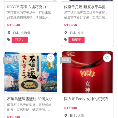
ROYCE'莓果方塊巧克力
銀座千疋屋 銀座水果羊羹
三種莓果的完美結合，打造出酸
老字號果物專賣店銀座千疋屋，
甜交織的獨特風味。薄如紙片的
嚴選當季新鮮水果，製成口感綿
巧克力外殼，包裹著濃郁的果醬
密、風味獨特的羊羹。不僅搭配
NT$ 640
NT$ 650
內餡，每一口都是驚喜。
綠茶，更能與咖啡或紅茶完美融
合。酸甜果香，為您的下午茶增
日本, 北海道
日本, 東京
添一抹亮色。
巧克力
和菓子
預購
預購
石垣島鹽製雪鹽餅 30個入り
固力果 Pocky 女神的紅寶石
嚴選石垣島天然海鹽，搭配低糖
NT$ 600
配方，口感酥脆，健康美味。是
您享受在地風味的最佳選擇。
日本, 大阪
NT$ 500