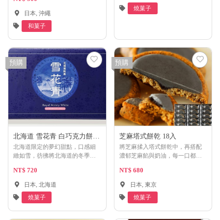
燒菓子
日本, 沖繩
和菓子
預購
預購
北海道 雪花青 白巧克力餅乾
芝麻塔式餅乾 18入
18入
北海道限定的夢幻甜點，口感細
將芝麻揉入塔式餅乾中，再搭配
緻如雪，彷彿將北海道的冬季美
濃郁芝麻餡與奶油，每一口都充
景濃縮其中。每一口都是對北海
滿芝麻的濃郁香氣，是一款道地
NT$ 720
NT$ 680
道純淨自然的禮讚。
的日式風味餅乾。
日本, 北海道
日本, 東京
燒菓子
燒菓子