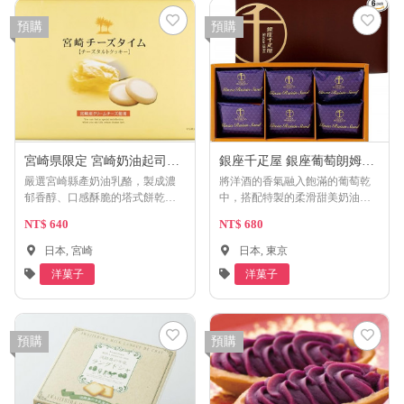
預購
預購
宮崎県限定 宮崎奶油起司餅
銀座千疋屋 銀座葡萄朗姆酒
乾
奶油餅乾A (6入)
嚴選宮崎縣產奶油乳酪，製成濃
將洋酒的香氣融入飽滿的葡萄乾
郁香醇、口感酥脆的塔式餅乾。
中，搭配特製的柔滑甜美奶油夾
細細品嚐，感受奶油乳酪的滑順
心。細緻的奶油與芳醇的葡萄乾
NT$ 640
NT$ 680
與餅乾的酥脆。
交織出絕妙的風味，邀您細細品
嚐。
日本, 宮崎
日本, 東京
洋菓子
洋菓子
預購
預購