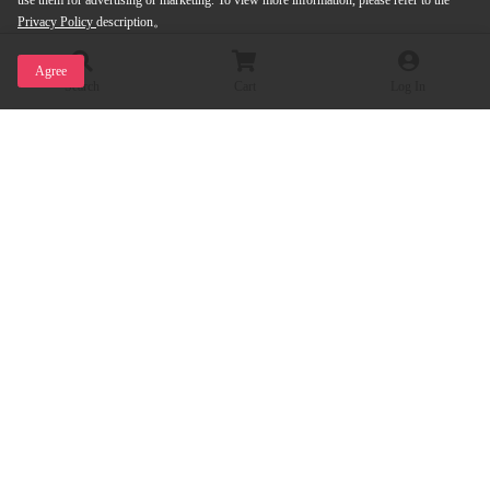
use them for advertising or marketing. To view more information, please refer to the
Privacy Policy
description。
Agree
Search
Cart
Log In
Sort
Price(Ascending)
Price(Descending)
Preset
確認
Communicate the culture and charm of